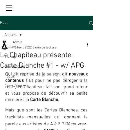
Post
Accueil
Admin
Accueil
16 févr. 2022
8 min de lecture
Le Chapiteau présente :
T'Chap
Carte Blanche #1 - w/ APG
Nos articles
Qui dit reprise de la saison, dit 
nouveaux 
Focus
contenus
 ! Et pour ne pas déroger à la 
Carte Blanche
règle, Le Chapiteau fait son grand retour 
et vous propose de découvrir sa petite 
dernière : la 
Carte Blanche
.
Mais que sont les Cartes Blanches, ces 
tracklists mensuelles qui donnent la 
parole aux artistes de A à Z ? Découvrez-