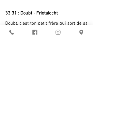
33:31 : Doubt - Friotaiocht
Doubt, c'est ton petit frère qui sort de sa 
chambre un jour, et qui te balance le 
meilleur track de l'année, et qui repart en 
toute discrétion. Ollie, c'est un irlandais 
qui doit faire à peine 21 ou 22 ans, et qui 
a sorti mon track préféré de l'année. 
Friotaiocht, ça veut dire Résistance en 
patois irlandais. Ça tue.
Et le track mélange tout ce que j'aime 
écouter depuis 1 an : breakbeat, jungle, 
acid, jump up, amen breaks, hyperpop.... 
Ça respire la fraîcheur et la jeunesse, y'a 
du no limit dans ce morceau.
Ce track est sorti dans le cadre d'une 
compil d'un label qui s'appelle “City Imp 
Records", un regroupement de jeunes 