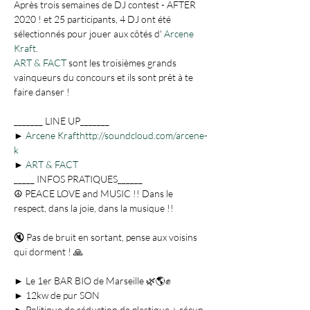
Après trois semaines de DJ contest - AFTER 
2020 ! et 25 participants, 4 DJ ont été 
sélectionnés pour jouer aux côtés d' 
Arcene 
Kraft
ART & FACT
 sont les troisièmes grands 
vainqueurs du concours et ils sont prêt à te 
_______ LINE UP_______ 

► 
Arcene Kraft
http://soundcloud.com/arcene-
k
► 
ART & FACT
_____ INFOS PRATIQUES______

☮️ PEACE LOVE and MUSIC !! Dans le 
🔇 Pas de bruit en sortant, pense aux voisins 
► Le 1er BAR BIO de Marseille 🌿🌎✊

► 12kw de pur SON

► Politique de réduction de plastique + récup 