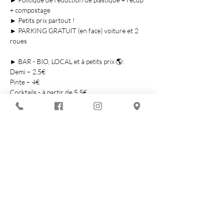
+ compostage

► Petits prix partout !

► PARKING GRATUIT (en face) voiture et 2 
► BAR - BIO, LOCAL et à petits prix 🌎:

Demi – 2,5€

Pinte – 4€

Cocktails - à partir de 5,5€

Verre de vin - à partir…
Show More
Share this event