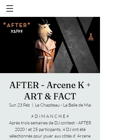
AFTER - Arcene K +
ART & FACT
Sun 23 Feb
  |  
Le Chapiteau - La Belle de Mai
⚡ D I M A N C H E ⚡
Après trois semaines de DJ contest - AFTER
2020 ! et 25 participants, 4 DJ ont été
sélectionnés pour jouer aux côtés d' Arcene