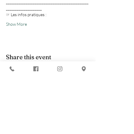
______________________________________________
____________________
☞ Les infos pratiques :
Show More
Share this event
You are looking for :
-
The best techno evenings?
-
A DJ evening in Marseille?
-
A concert in Marseille?
Le Chapiteau is also:
-
THE place to go out in Marseille