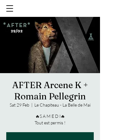
AFTER Arcene K +
Romain Pellegrin
Sat 29 Feb
  |  
Le Chapiteau - La Belle de Mai
🔥S A M E D I🔥
Tout est permis !