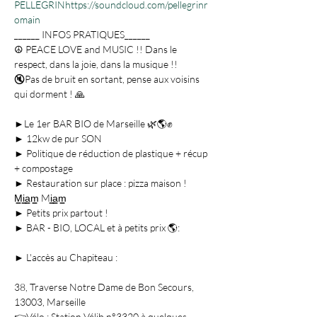
PELLEGRIN
https://soundcloud.com/pellegrinr
omain
______ INFOS PRATIQUES______

☮️ PEACE LOVE and MUSIC !! Dans le 
respect, dans la joie, dans la musique !!

🔇Pas de bruit en sortant, pense aux voisins 
►Le 1er BAR BIO de Marseille 🌿🌎✊

► 12kw de pur SON

► Politique de réduction de plastique + récup 
+ compostage

► Restauration sur place : pizza maison ! 
M͇i͇a͇m͇ Mi͇a͇m͇

► Petits prix partout !

38, Traverse Notre Dame de Bon Secours, 
13003, Marseille 

👉Vélo : Station Vélib n°3320 à quelques 