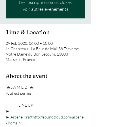
Les inscriptions sont closes
Voir autres événements
Time & Location
29 Feb 2020, 06:00 – 10:00
Le Chapiteau - La Belle de Mai, 38 Traverse
Notre Dame du Bon Secours, 13003
Marseille, France
About the event
 🔥S A M E D I🔥

_______ LINE UP_______ 

► 
► 
Arcene Kraft
http://soundcloud.com/arcene-
k
Romain 