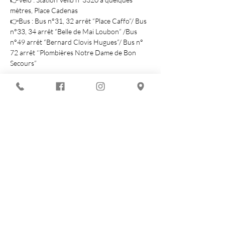
mètres, Place Cadenas 

👉Bus : Bus n°31, 32 arrêt “Place Caffo”/ Bus 
n°33, 34 arrêt “Belle de Mai Loubon” /Bus 
n°49 arrêt “Bernard Clovis Hugues”/ Bus n° 
72 arrêt ‘’Plombières Notre Dame de Bon 
Show More
Share this event
You are looking for :
-
The best techno evenings?