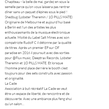
Chapiteau - la belle de mai, gardez en sous la 
semelle parce qu'on vous laissera pas rentrer 
dîner sans un paquet d'épines sous le pied ! 
Shedbug (Lobster Theremin / 1Ø PILLS MATE)
Originaire de Melbourne et aujourd’hui basé 
à Berlin est l’un des artistes les plus 
enthousiasmants de la musique électronique 
actuelle. Moitié du Label Salt Mines avec son 
compatriote Rudolf C il détonne par la qualité 
de titres. Après un premier EP sur OF 
paradise en 2016 il poursuit avec des sorties 
pour @Flux music, Deeptrax Records, Lobster 
Theremin et 1Ø PILLS MATE. Et lorsque 
l’homme prend place derrière le booth c’est 
toujours pour des sets construits avec passion 
et originalité.
La Cade 
Association à but récréatif La Cade se veut 
être un espace de liberté, de rencontre et de 
découverte. Avec une ambiance plus feng shui 
qu’un salon…