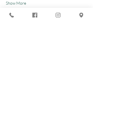
Show More
Share this event
You are looking for :
-
The best techno evenings?
-
A DJ evening in Marseille?
-
A concert in Marseille?
Le Chapiteau is also:
-
THE place to go out in Marseille
-
A place to be privatized
-
An organic bar in Marseille
The latest news from Le Chapiteau: