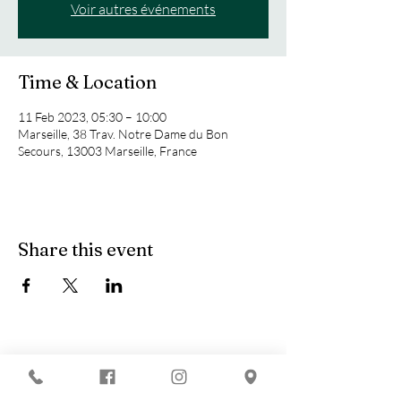
Voir autres événements
Time & Location
11 Feb 2023, 05:30 – 10:00
Marseille, 38 Trav. Notre Dame du Bon
Secours, 13003 Marseille, France
Share this event
You are looking for :
-
The best techno evenings?
-
A DJ evening in Marseille?