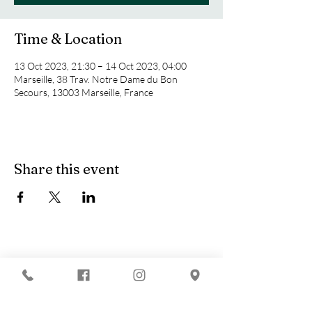
Time & Location
13 Oct 2023, 21:30 – 14 Oct 2023, 04:00
Marseille, 38 Trav. Notre Dame du Bon
Secours, 13003 Marseille, France
Share this event
You are looking for :
-
The best techno evenings?
-
A DJ evening in Marseille?
-
A concert in Marseille?