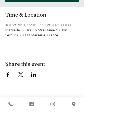
Time & Location
10 Oct 2021, 15:00 – 11 Oct 2021, 00:00
Marseille, 38 Trav. Notre Dame du Bon
Secours, 13003 Marseille, France
Share this event
You are looking for :
-
The best techno evenings?
-
A DJ evening in Marseille?
-
A concert in Marseille?