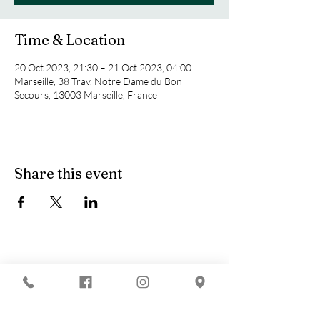
Time & Location
20 Oct 2023, 21:30 – 21 Oct 2023, 04:00
Marseille, 38 Trav. Notre Dame du Bon
Secours, 13003 Marseille, France
Share this event
You are looking for :
-
The best techno evenings?
-
A DJ evening in Marseille?
-
A concert in Marseille?