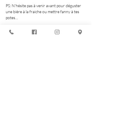
PS: N'hésite pas à venir avant pour déguster 
une bière à la fraiche ou mettre fanny à tes 
potes…
Show More
Share this event
You are looking for :
-
The best techno evenings?
-
A DJ evening in Marseille?
-
A concert in Marseille?
Le Chapiteau is also: