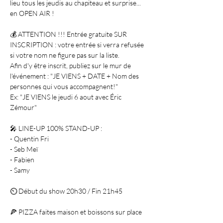
lieu tous les jeudis au chapiteau et surprise... 
en OPEN AIR ! 

💰 ATTENTION !!! Entrée gratuite SUR 
INSCRIPTION : votre entrée si verra refusée 
si votre nom ne figure pas sur la liste.

Afin d'y être inscrit, publiez sur le mur de 
l'événement : "JE VIENS + DATE + Nom des 
personnes qui vous accompagnent!"

Ex: "JE VIENS le jeudi 6 aout avec Éric 
Zémour"

🎤 LINE-UP 100% STAND-UP :

- Quentin Fri

- Seb Meï

- Fabien

- Samy

⏲ Début du show 20h30 / Fin 21h45

🍕 PIZZA faites maison et boissons sur place
