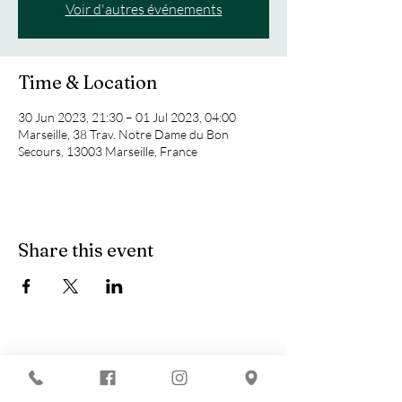
Voir d'autres événements
Time & Location
30 Jun 2023, 21:30 – 01 Jul 2023, 04:00
Marseille, 38 Trav. Notre Dame du Bon
Secours, 13003 Marseille, France
Share this event
You are looking for :
-
The best techno evenings?
-
A DJ evening in Marseille?