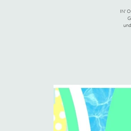
IN' O
G
und