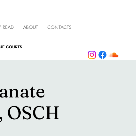
/ READ
ABOUT
CONTACTS
que courts
anate
y, OSCH