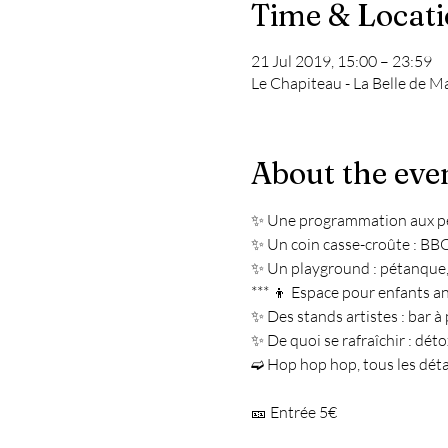
Time & Locat
21 Jul 2019, 15:00 – 23:59
Le Chapiteau - La Belle de M
About the eve
✨ Une programmation aux pet
✨ Un coin casse-croûte : BBQ, 
✨ Un playground : pétanque, b
*** 👦 Espace pour enfants a
✨ Des stands artistes : bar à p
✨ De quoi se rafraîchir : déto