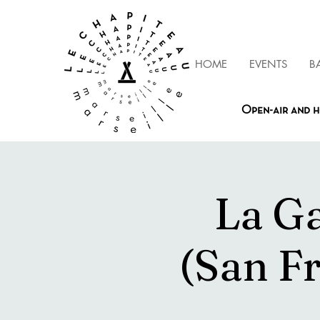
HOME
EVENTS
B
Open-air and h
La G
(San F