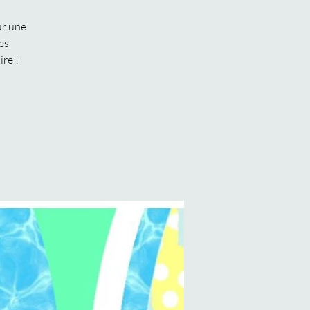
ur une
es
re !