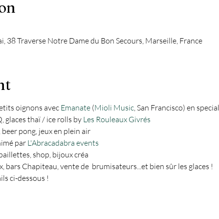
ion
ai, 38 Traverse Notre Dame du Bon Secours, Marseille, France
nt
its oignons avec 
Emanate
 (
Mioli Music
, San Francisco) en special
glaces thaï / ice rolls by 
Les Rouleaux Givrés
eer pong, jeux en plein air

nimé par 
L'Abracadabra events
aillettes, shop, bijoux créa

x, bars Chapiteau, vente de  brumisateurs...et bien sûr les glaces !
