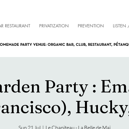
AR RESTAURANT
PRIVATIZATION
PREVENTION
LISTEN 
omemade party venue: organic bar, club, restaurant, pétan
arden Party : Em
rancisco), Huck
Sun 21 Jul
  |  
Le Chapiteau - La Belle de Mai