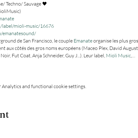
oliMusic)

manate
/label/mioli-music/16676
m/emanatesound/
rground de San Francisco, le couple 
Emanate
 organise les plus gros
ement aux côtés des gros noms européens (Maceo Plex, David August
oir, Fut Coat, Anja Schneider, Guy J...). Leur label, 
Mioli Music
,…
Analytics and functional cookie settings.
ent