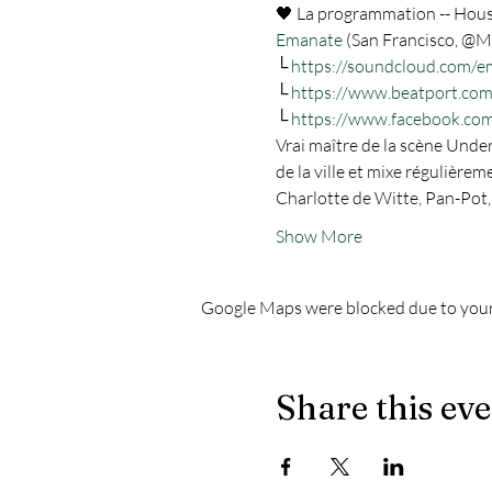
Emanate
 (San Francisco, @Mi
└ 
https://soundcloud.com/e
└ 
https://www.beatport.com
└ 
https://www.facebook.co
Vrai maître de la scène Unde
de la ville et mixe régulièr
Charlotte de Witte, Pan-Pot, N
Show More
Google Maps were blocked due to your 
Share this ev