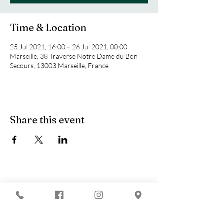
Time & Location
25 Jul 2021, 16:00 – 26 Jul 2021, 00:00
Marseille, 38 Traverse Notre Dame du Bon
Secours, 13003 Marseille, France
Share this event
You are looking for :
-
The best techno evenings?
-
A DJ evening in Marseille?
-
A concert in Marseille?