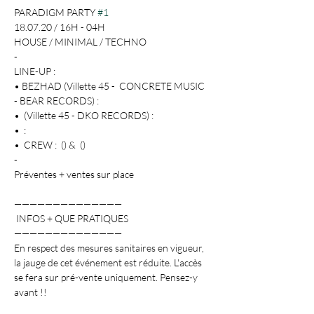
PARADIGM PARTY 
#1
18.07.20 / 16H - 04H

HOUSE / MINIMAL / TECHNO

- 

LINE-UP :

• BEZHAD (Villette 45 -  CONCRETE MUSIC 
- BEAR RECORDS) : 
• 
 (Villette 45 - DKO RECORDS) : 
• 
 : 
• 
 CREW : 
 (
) & 
 (
)

-

Préventes + ventes sur place

——————————————

 INFOS + QUE PRATIQUES 

——————————————

En respect des mesures sanitaires en vigueur, 
la jauge de cet événement est réduite. L'accès 
se fera sur pré-vente uniquement. Pensez-y 
avant !!
