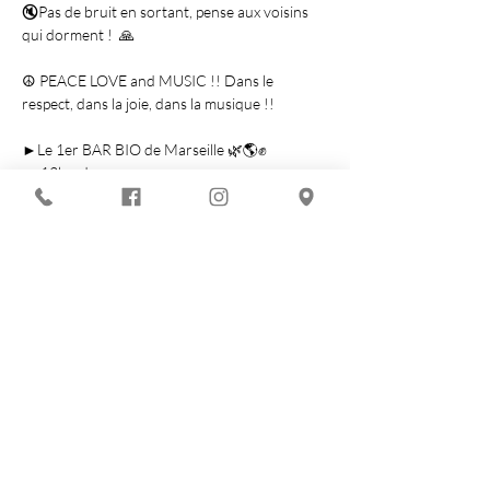
🔇Pas de bruit en sortant, pense aux voisins 
qui dorment !  🙏

☮️ PEACE LOVE and MUSIC !! Dans le 
respect, dans la joie, dans la musique !!

►Le 1er BAR BIO de Marseille 🌿🌎✊

► 12kw de pur …
Show More
Share this event
You are looking for :
-
The best techno evenings?