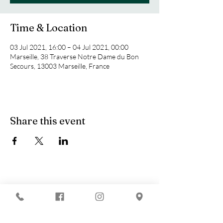
Time & Location
03 Jul 2021, 16:00 – 04 Jul 2021, 00:00
Marseille, 38 Traverse Notre Dame du Bon
Secours, 13003 Marseille, France
Share this event
You are looking for :
-
The best techno evenings?
-
A DJ evening in Marseille?
-
A concert in Marseille?