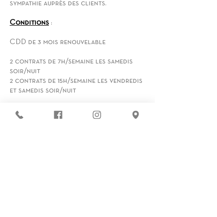
sympathie auprès des clients.
Conditions
:
CDD de 3 mois renouvelable
2 contrats de 7h/semaine les samedis
soir/nuit
2 contrats de 15h/semaine les vendredis
et samedis soir/nuit
Rémunération au SMIC horaire
Prise de poste au plus vite
Les candidatures (CV et LM)
sont à envoyer à :
contact@lechapiteau-
marseille.fr
Vous recherchez :