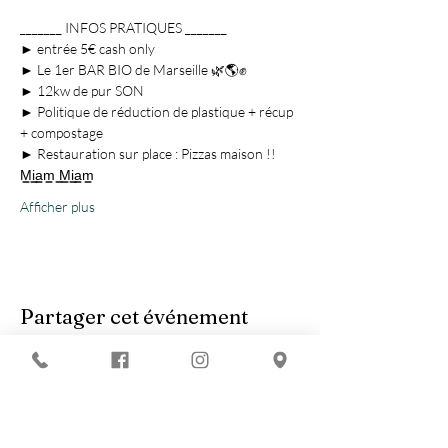
_______ INFOS PRATIQUES _______
► entrée 5€ cash only
► Le 1er BAR BIO de Marseille 🌿🌎✊
► 12kw de pur SON
► Politique de réduction de plastique + récup 
+ compostage
► Restauration sur place : Pizzas maison !! 
M͇i͇a͇m͇ ͇M͇i͇a͇m͇
Afficher plus
Partager cet événement
Vous recherchez :