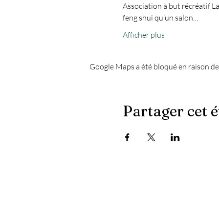
Association à but récréatif L
feng shui qu’un salon…
Afficher plus
Google Maps a été bloqué en raison de
Partager cet 
Les dernières actualités du Chapiteau :
- Quand le masculin ne l'emporte plus sur les platin