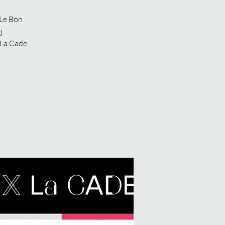
 Le Bon
j.
 La Cade