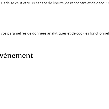
a Cade se veut être un espace de liberté, de rencontre et de décou
 vos paramètres de données analytiques et de cookies fonctionnel
événement
Le Chapiteau c'est aussi :
-
Les meilleures soirées techno ?
es
-
Une soirée DJ à Marseille ?