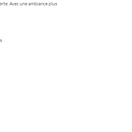
verte. Avec une ambiance plus 
s.
Vous recherchez :
-
LE lieu où sortir à Marseille
-
Un lieu à privatiser