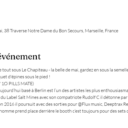
ai, 38 Traverse Notre Dame du Bon Secours, Marseille, France
'événement
e tout sous Le Chapiteau - la belle de mai, gardez en sous la semell
uet d'épines sous le pied ! 
/ 1Ø PILLS MATE)
jourd’hui basé à Berlin est l’un des artistes les plus enthousiasm
 du Label Salt Mines avec son compatriote Rudolf C il détonne par l
n 2016 il poursuit avec des sorties pour @Flux music, Deeptrax Re
homme prend place derrière le booth c’est toujours pour des sets c