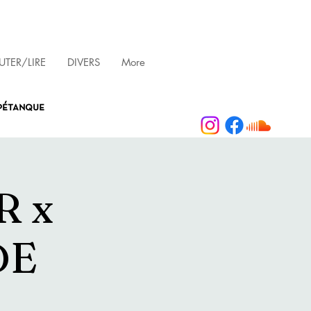
TER/LIRE
DIVERS
More
 pétanque
R x
DE