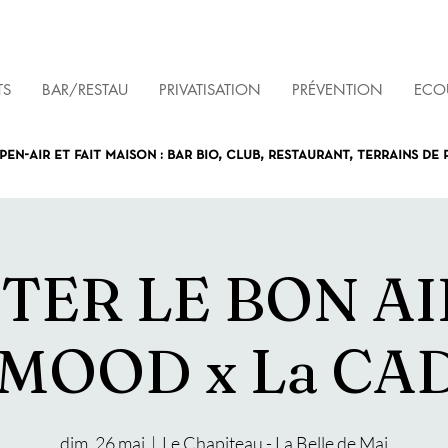
TS
BAR/RESTAU
PRIVATISATION
PRÉVENTION
ECOU
pen-air et fait maison : bar bio, club, restaurant, terrains de
TER LE BON AI
MOOD x La CA
dim. 26 mai
  |  
Le Chapiteau - La Belle de Mai