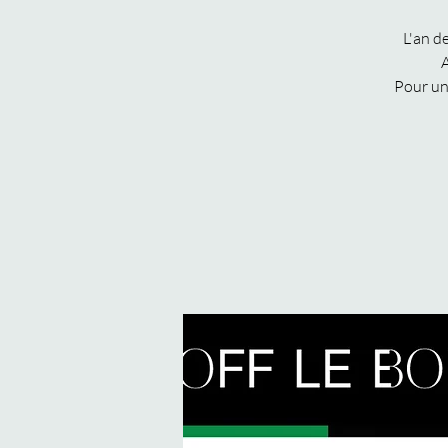
L'an d
A
Pour un