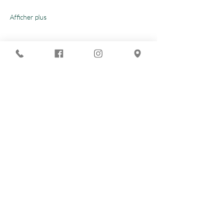
Afficher plus
Partager cet événement
Vous recherchez :
-
Les meilleures soirées techno ?
-
Une soirée DJ à Marseille ?
-
Un concert à Marseille ?
Le Chapiteau c'est aussi :
-
La Soirée du nouvel an à Marseille
-
LE lieu où sortir à Marseille
-
Un lieu à privatiser