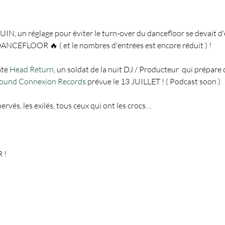
IN, un réglage pour éviter le turn-over du dancefloor se devait d'êt
CEFLOOR 🔥 ( et le nombres d'entrées est encore réduit ) ! 

te 
Head Return
, un soldat de la nuit DJ / Producteur  qui prépare 
ound Connexion Records
 prévue le 13 JUILLET ! ( Podcast soon )

rvés, les exilés, tous ceux qui ont les crocs…

!


