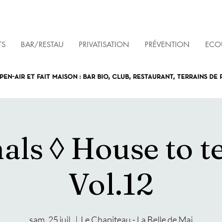
TS
BAR/RESTAU
PRIVATISATION
PRÉVENTION
ECOU
pen-air et fait maison : bar bio, club, restaurant, terrains de
als ◊ House to t
Vol.12
sam. 25 juil.
  |  
Le Chapiteau - La Belle de Mai