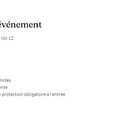
'événement
Vol.12

mités

nte

rotection obligatoire à l'entrée
