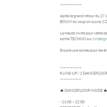
———————

Après le grand retour du 27 JU
BOUM du coup on ouvre 2 DAN
La meute invite pour cette da
sortie TECHNO sur 
Undergr
Encore une soirée pour les éne
———————

◊ LINE-UP / 2 DANCEFLOOR 
———————

🔥 DANCEFLOOR INSIDE 🔥
- 21:00 > 22:00
