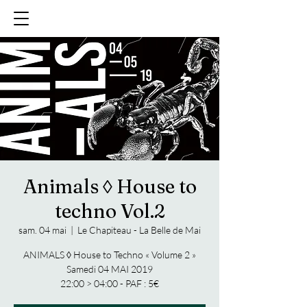
Animals ◊ House to
techno Vol.2
sam. 04 mai
  |  
Le Chapiteau - La Belle de Mai
ANIMALS ◊ House to Techno « Volume 2 »
Samedi 04 MAI 2019
22:00 > 04:00 - PAF : 5€