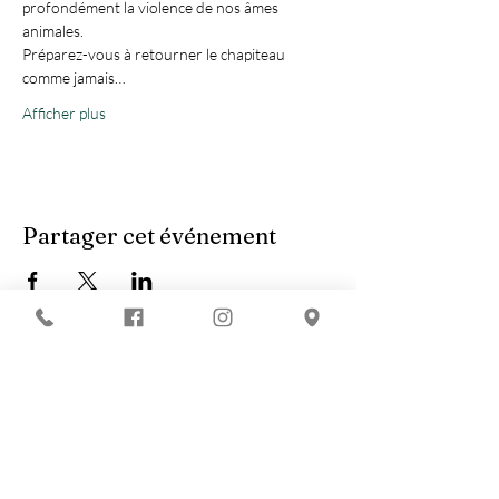
profondément la violence de nos âmes 
animales.
Préparez-vous à retourner le chapiteau 
comme jamais…
Afficher plus
Partager cet événement
Vous recherchez :
-
Les meilleures soirées techno ?
-
Une soirée DJ à Marseille ?
-
Un concert à Marseille ?
Le Chapiteau c'est aussi :
-
La Soirée du nouvel an à Marseille