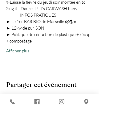
✨Laisse la fièvre du jeudi soir montée en toi.. 
Sing it ! Dance it ! It’s CARWASH baby ! 
_______ INFOS PRATIQUES _______
► Le 1er BAR BIO de Marseille 🌿🌎✊
► 12kw de pur SON
► Politique de réduction de plastique + récup 
+ compostage
Afficher plus
Partager cet événement
Vous recherchez :
-
Les meilleures soirées techno ?
-
Une soirée DJ à Marseille ?