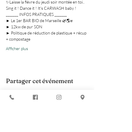
✨Laisse la fièvre du jeudi soir montée en toi.. 
Sing it ! Dance it ! It’s CARWASH baby ! 
_______ INFOS PRATIQUES _______
► Le 1er BAR BIO de Marseille 🌿🌎✊
► 12kw de pur SON
► Politique de réduction de plastique + récup 
+ compostage
Afficher plus
Partager cet événement
Vous recherchez :
-
Les meilleures soirées techno ?
-
Une soirée DJ à Marseille ?