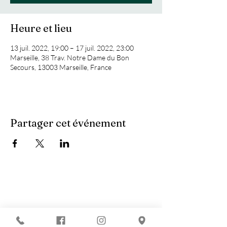
Heure et lieu
13 juil. 2022, 19:00 – 17 juil. 2022, 23:00
Marseille, 38 Trav. Notre Dame du Bon
Secours, 13003 Marseille, France
Partager cet événement
Vous recherchez :
-
Les meilleures soirées techno ?
-
Une soirée DJ à Marseille ?
-
Un concert à Marseille ?