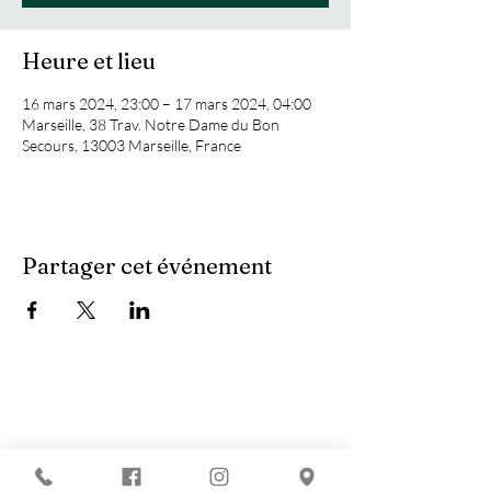
Heure et lieu
16 mars 2024, 23:00 – 17 mars 2024, 04:00
Marseille, 38 Trav. Notre Dame du Bon
Secours, 13003 Marseille, France
Partager cet événement
Vous recherchez :
-
Les meilleures soirées techno ?
-
Une soirée DJ à Marseille ?
-
Un concert à Marseille ?