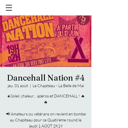
Dancehall Nation #4
jeu. 01 août
  |  
Le Chapiteau - La Belle de Mai
☀️Soleil, chaleur... apéros et DANCEHALL ! 🔥
🔥
📢 Amateurs ou vétérans on revient en bombe
au Chapiteau pour ce Quatirème round le
jeudi 1 AOÛT 2K19