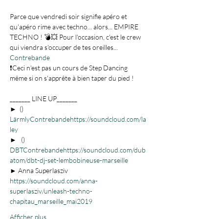
Parce que vendredi soir signifie apéro et 
qu'apéro rime avec techno... alors... EMPIRE 
TECHNO ! 💣💥 Pour l'occasion, c'est le crew 
Contrebande
❗Ceci n'est pas un cours de Step Dancing 
_______ LINE UP_______

► 
 (
Lärmly
Contrebande
https://soundcloud.com/la
ley
► 
  (
DBT
Contrebande
https://soundcloud.com/dub
atom/dbt-dj-set-lembobineuse-marseille
https://soundcloud.com/anna-
superlasziv/unleash-techno-
chapitau_marseille_mai2019
Afficher plus