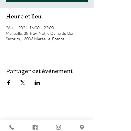
Heure et lieu
28 juil. 2024, 16:00 – 22:00
Marseille, 38 Trav. Notre Dame du Bon
Secours, 13003 Marseille, France
Partager cet événement
Vous recherchez :
-
Les meilleures soirées techno ?
-
Une soirée DJ à Marseille ?
-
Un concert à Marseille ?