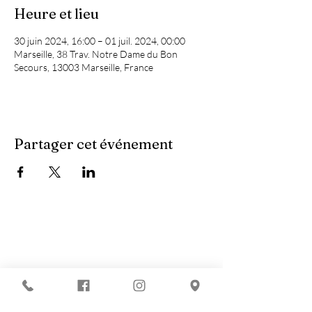
Heure et lieu
30 juin 2024, 16:00 – 01 juil. 2024, 00:00
Marseille, 38 Trav. Notre Dame du Bon
Secours, 13003 Marseille, France
Partager cet événement
Vous recherchez :
-
Les meilleures soirées techno ?
-
Une soirée DJ à Marseille ?
-
Un concert à Marseille ?
Le Chapiteau c'est aussi :
-
La Soirée du nouvel an à Marseille