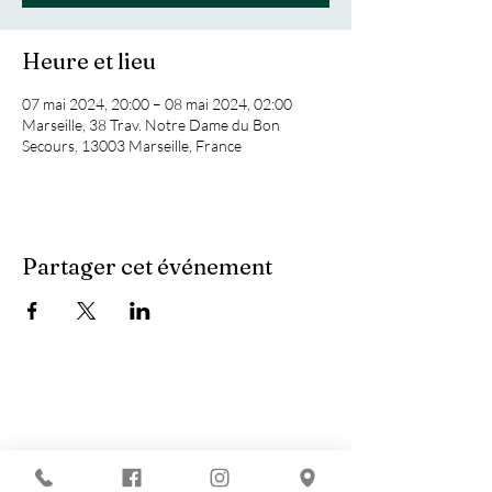
Heure et lieu
07 mai 2024, 20:00 – 08 mai 2024, 02:00
Marseille, 38 Trav. Notre Dame du Bon
Secours, 13003 Marseille, France
Partager cet événement
Vous recherchez :
-
Les meilleures soirées techno ?
-
Une soirée DJ à Marseille ?
-
Un concert à Marseille ?