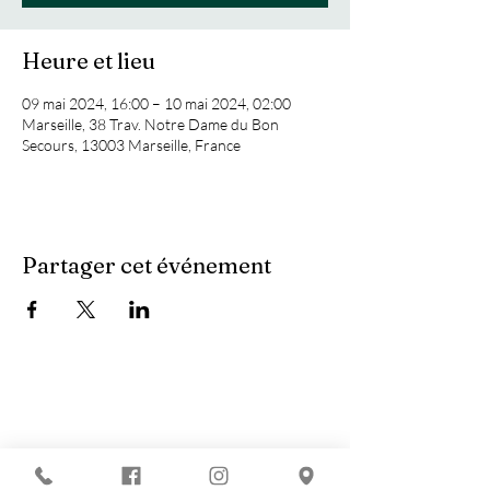
Heure et lieu
09 mai 2024, 16:00 – 10 mai 2024, 02:00
Marseille, 38 Trav. Notre Dame du Bon
Secours, 13003 Marseille, France
Partager cet événement
Vous recherchez :
-
Les meilleures soirées techno ?
-
Une soirée DJ à Marseille ?
-
Un concert à Marseille ?