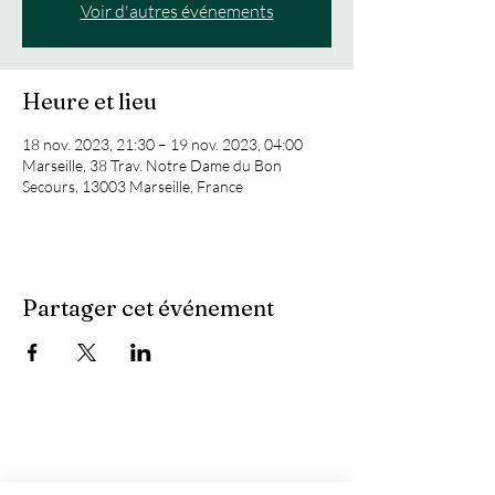
Voir d'autres événements
Heure et lieu
18 nov. 2023, 21:30 – 19 nov. 2023, 04:00
Marseille, 38 Trav. Notre Dame du Bon
Secours, 13003 Marseille, France
Partager cet événement
Vous recherchez :
-
Les meilleures soirées techno ?
-
Une soirée DJ à Marseille ?