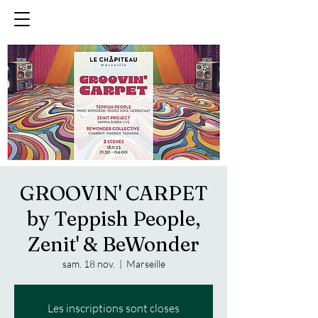
GROOVIN' CARPET
by Teppish People,
Zenit' & BeWonder
sam. 18 nov.
  |  
Marseille
Les inscriptions sont closes