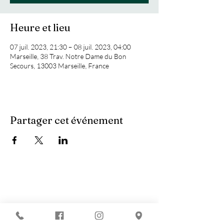
Heure et lieu
07 juil. 2023, 21:30 – 08 juil. 2023, 04:00
Marseille, 38 Trav. Notre Dame du Bon
Secours, 13003 Marseille, France
Partager cet événement
Vous recherchez :
-
Les meilleures soirées techno ?
-
Une soirée DJ à Marseille ?
-
Un concert à Marseille ?