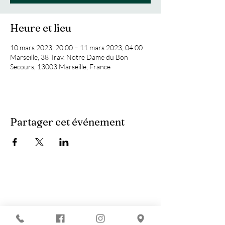
Heure et lieu
10 mars 2023, 20:00 – 11 mars 2023, 04:00
Marseille, 38 Trav. Notre Dame du Bon
Secours, 13003 Marseille, France
Partager cet événement
Vous recherchez :
-
Les meilleures soirées techno ?
-
Une soirée DJ à Marseille ?
-
Un concert à Marseille ?