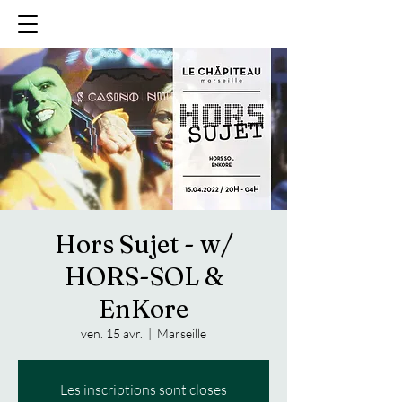
Hors Sujet - w/
HORS-SOL &
EnKore
ven. 15 avr.
  |  
Marseille
Les inscriptions sont closes