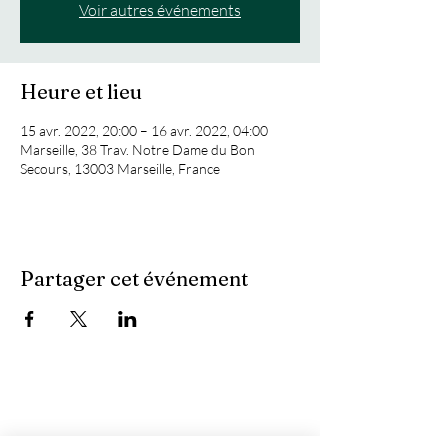
Voir autres événements
Heure et lieu
15 avr. 2022, 20:00 – 16 avr. 2022, 04:00
Marseille, 38 Trav. Notre Dame du Bon
Secours, 13003 Marseille, France
Partager cet événement
Vous recherchez :
-
Les meilleures soirées techno ?
-
Une soirée DJ à Marseille ?