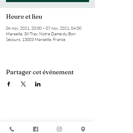
Heure et lieu
06 nov. 2021, 20:00 – 07 nov. 2021, 04:00
Marseille, 38 Trav. Notre Dame du Bon
Secours, 13003 Marseille, France
Partager cet événement
Vous recherchez :
-
Les meilleures soirées techno ?
-
Une soirée DJ à Marseille ?
-
Un concert à Marseille ?