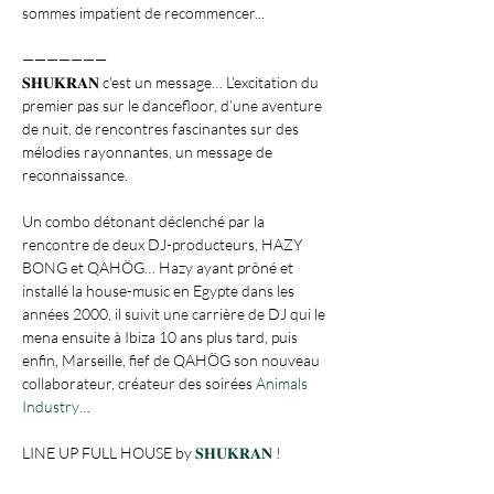
sommes impatient de recommencer...

———————

𝐒𝐇𝐔𝐊𝐑𝐀𝐍 c’est un message… L’excitation du 
premier pas sur le dancefloor, d’une aventure 
de nuit, de rencontres fascinantes sur des 
mélodies rayonnantes, un message de 
reconnaissance. 

Un combo détonant déclenché par la 
rencontre de deux DJ-producteurs, HAZY 
BONG et QAHÖG… Hazy ayant prôné et 
installé la house-music en Egypte dans les 
années 2000, il suivit une carrière de DJ qui le 
mena ensuite à Ibiza 10 ans plus tard, puis 
enfin, Marseille, fief de QAHÖG son nouveau 
collaborateur, créateur des soirées 
Animals 
Industry
… 

LINE UP FULL HOUSE by 
𝐒𝐇𝐔𝐊𝐑𝐀𝐍
 !
