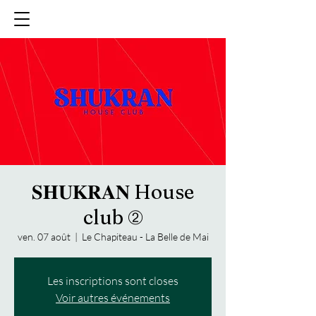
𝐒𝐇𝐔𝐊𝐑𝐀𝐍 House
club ②
ven. 07 août
  |  
Le Chapiteau - La Belle de Mai
Les inscriptions sont closes
Voir autres événements