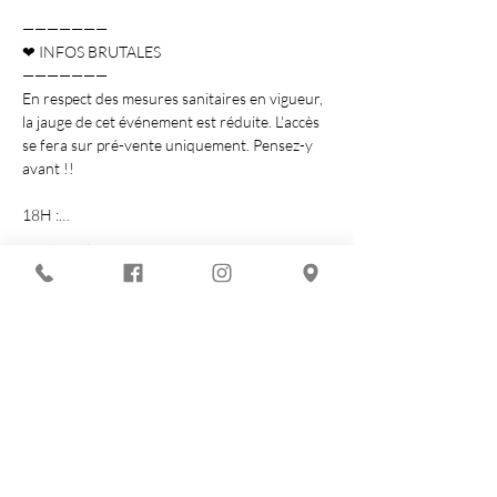
———————

❤ INFOS BRUTALES 

———————

En respect des mesures sanitaires en vigueur, 
la jauge de cet événement est réduite. L'accès 
se fera sur pré-vente uniquement. Pensez-y 
avant !!

18H :…
Afficher plus
Partager cet événement