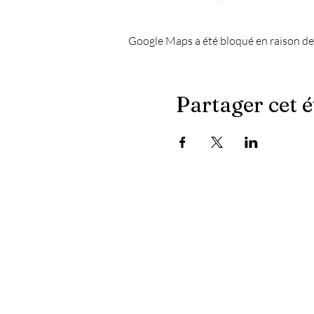
Google Maps a été bloqué en raison de
Partager cet 
Les dernières actualités du Chapiteau :
- Quand le masculin ne l'emporte plus sur les platin
- Fêtons bien, fêtons sain
- Électroniquement vôtre