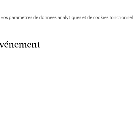
 vos paramètres de données analytiques et de cookies fonctionnel
événement
Le Chapiteau c'est aussi :
-
Les meilleures soirées techno ?
es
-
Une soirée DJ à Marseille ?
-
Un concert à Marseille ?
-
La Soirée du nouvel an à Marseille