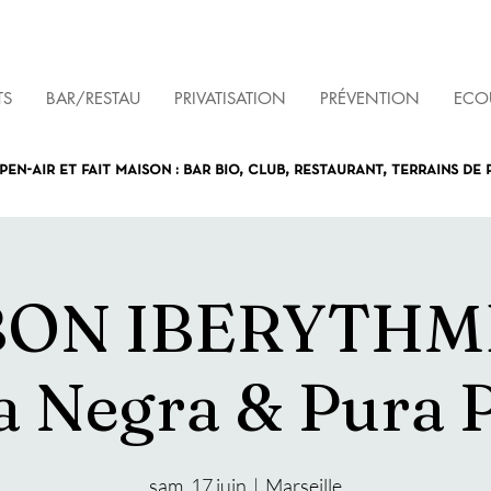
TS
BAR/RESTAU
PRIVATISATION
PRÉVENTION
ECOU
pen-air et fait maison : bar bio, club, restaurant, terrains de
ON IBERYTHME
a Negra & Pura 
sam. 17 juin
  |  
Marseille