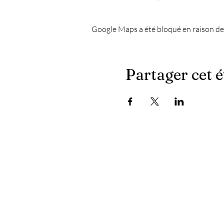
Google Maps a été bloqué en raison de
Partager cet 
Les dernières actualités du Chapiteau :
- Quand le masculin ne l'emporte plus sur les platin
- Fêtons bien, fêtons sain
- Électroniquement vôtre