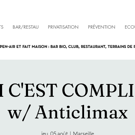
TS
BAR/RESTAU
PRIVATISATION
PRÉVENTION
ECOU
pen-air et fait maison : bar bio, club, restaurant, terrains de
I C'EST COMPLI
w/ Anticlimax
jeu. 05 août
  |  
Marseille