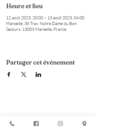
Heure et lieu
12 août 2023, 20:00 – 13 août 2023, 04:00
Marseille, 38 Trav. Notre Dame du Bon
Secours, 13003 Marseille, France
Partager cet événement
Vous recherchez :
-
Les meilleures soirées techno ?
-
Une soirée DJ à Marseille ?
-
Un concert à Marseille ?
Le Chapiteau c'est aussi :
-
La Soirée du nouvel an à Marseille