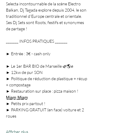
Selecta incontournable de la scène Electro 
Balkan, Dj Tagada explore depuis 2004, le son 
traditionnel d’Europe centrale et orientale. 
Ses Dj Sets sont Roots, festifs et synonymes 
► Le 1er BAR BIO de Marseille 🌿🌎✊

► 12kw de pur SON

► Politique de réduction de plastique + récup 
+ compostage

► Restauration sur place : pizza maison ! 
M͇i͇a͇m͇ ͇M͇i͇a͇m͇

► Petits prix partout !

► PARKING GRATUIT (en face) voiture et 2 
Afficher plus