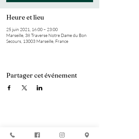
Heure et lieu
25 juin 2021, 16:00 – 23:00
Marseille, 38 Traverse Notre Dame du Bon
Secours, 13003 Marseille, France
Partager cet événement
Vous recherchez :
-
Les meilleures soirées techno ?
-
Une soirée DJ à Marseille ?
-
Un concert à Marseille ?