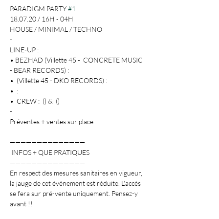
PARADIGM PARTY 
#1
18.07.20 / 16H - 04H

HOUSE / MINIMAL / TECHNO

- 

LINE-UP :

• BEZHAD (Villette 45 -  CONCRETE MUSIC 
- BEAR RECORDS) : 
• 
 (Villette 45 - DKO RECORDS) : 
• 
 : 
• 
 CREW : 
 (
) & 
 (
)

-

Préventes + ventes sur place

——————————————

 INFOS + QUE PRATIQUES 

——————————————

En respect des mesures sanitaires en vigueur, 
la jauge de cet événement est réduite. L'accès 
se fera sur pré-vente uniquement. Pensez-y 
avant !!
