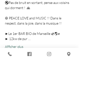
🔇Pas de bruit en sortant, pense aux voisins 
qui dorment !  🙏

☮️ PEACE LOVE and MUSIC !! Dans le 
respect, dans la joie, dans la musique !!

►Le 1er BAR BIO de Marseille 🌿🌎✊

► 12kw de pur …
Afficher plus
Partager cet événement
Vous recherchez :
-
Les meilleures soirées techno ?