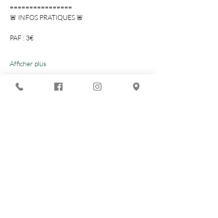
================

Afficher plus
Partager cet événement
Vous recherchez :
-
Les meilleures soirées techno ?
-
Une soirée DJ à Marseille ?
-
Un concert à Marseille ?