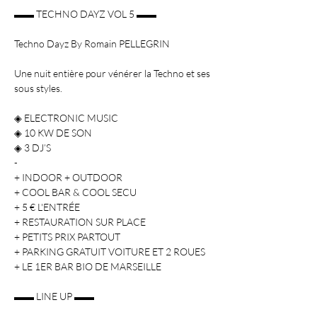
Une nuit entière pour vénérer la Techno et ses 
◈ ELECTRONIC MUSIC

◈ 10 KW DE SON

◈ 3 DJ’S

-

+ INDOOR + OUTDOOR

+ COOL BAR & COOL SECU

+ 5 € L'ENTRÉE

+ RESTAURATION SUR PLACE

+ PETITS PRIX PARTOUT

+ PARKING GRATUIT VOITURE ET 2 ROUES
