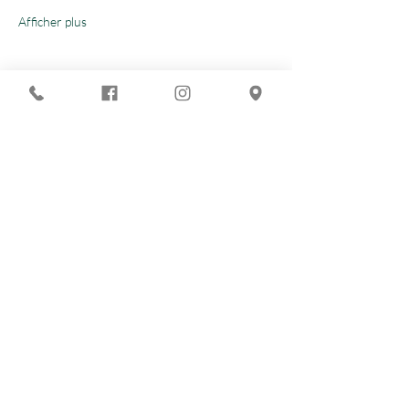
Afficher plus
Partager cet événement
Vous recherchez :
-
Les meilleures soirées techno ?
-
Une soirée DJ à Marseille ?
-
Un concert à Marseille ?
Le Chapiteau c'est aussi :
-
La Soirée du nouvel an à Marseille
-
LE lieu où sortir à Marseille
-
Un lieu à privatiser