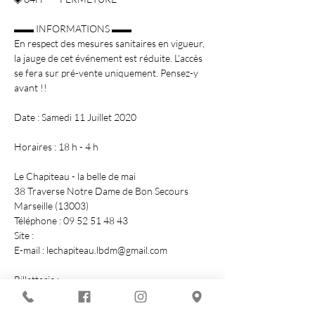
▬▬ INFORMATIONS ▬▬
En respect des mesures sanitaires en vigueur, 
la jauge de cet événement est réduite. L'accès 
se fera sur pré-vente uniquement. Pensez-y 
avant !!

Date : Samedi 11 Juillet 2020

Horaires : 18 h - 4 h

Le Chapiteau - la belle de mai

38 Traverse Notre Dame de Bon Secours

Marseille (13003)

Téléphone : 09 52 51 48 43

Site : 
E-mail : lechapiteau.lbdm@gmail.com

Billetterie :

EARLY BILLETS = 5 €…