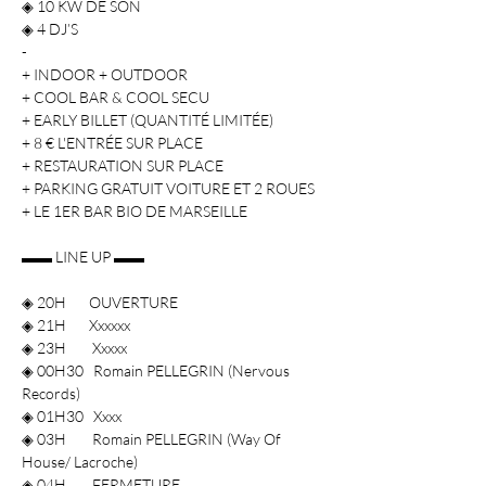
◈ 10 KW DE SON

◈ 4 DJ’S

-

+ INDOOR + OUTDOOR

+ COOL BAR & COOL SECU

+ EARLY BILLET (QUANTITÉ LIMITÉE)

+ 8 € L'ENTRÉE SUR PLACE

+ RESTAURATION SUR PLACE

+ PARKING GRATUIT VOITURE ET 2 ROUES

+ LE 1ER BAR BIO DE MARSEILLE 

▬▬ LINE UP ▬▬

◈ 20H       OUVERTURE

◈ 21H       Xxxxxx

◈ 23H        Xxxxx

◈ 00H30   Romain PELLEGRIN (Nervous 
Records)

◈ 01H30   Xxxx

◈ 03H        Romain PELLEGRIN (Way Of 
House/ Lacroche)

◈ 04H        FERMETURE
