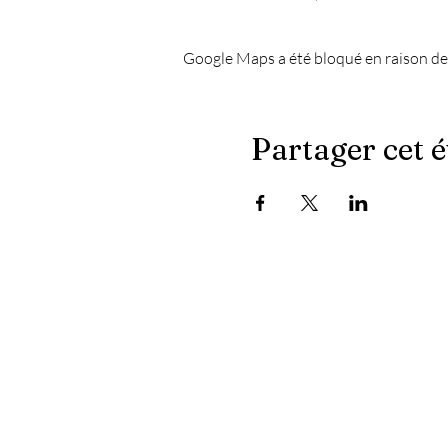
Google Maps a été bloqué en raison de
Partager cet 
Les dernières actualités du Chapiteau :
- Quand le masculin ne l'emporte plus sur les platin
- Fêtons bien, fêtons sain
- Électroniquement vôtre