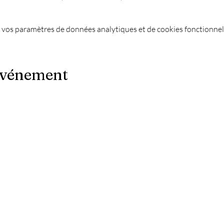
 vos paramètres de données analytiques et de cookies fonctionnel
événement
Le Chapiteau c'est aussi :
-
Les meilleures soirées techno ?
es
-
Une soirée DJ à Marseille ?
-
Un concert à Marseille ?
-
La Soirée du nouvel an à Marseille