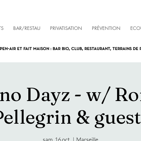
TS
BAR/RESTAU
PRIVATISATION
PRÉVENTION
ECOU
pen-air et fait maison : bar bio, club, restaurant, terrains de
no Dayz - w/ R
Pellegrin & guest
sam. 16 oct.
  |  
Marseille