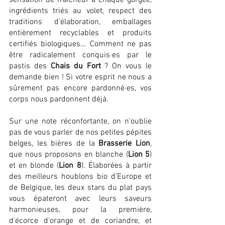
sensation de fraîcheur à chaque gorgée, 
ingrédients triés au volet, respect des 
traditions d’élaboration, emballages 
entièrement recyclables et produits 
certifiés biologiques… Comment ne pas 
être radicalement conquis·es par le 
pastis des 
Chais du Fort
 ? On vous le 
demande bien ! Si votre esprit ne nous a 
sûrement pas encore pardonné·es, vos 
corps nous pardonnent déjà.
Sur une note réconfortante, on n’oublie 
pas de vous parler de nos petites pépites 
belges, les bières de la 
Brasserie Lion
, 
que nous proposons en blanche (
Lion 5
) 
et en blonde (
Lion 8
). Élaborées à partir 
des meilleurs houblons bio d’Europe et 
de Belgique, les deux stars du plat pays 
vous épateront avec leurs saveurs 
harmonieuses, pour la première, 
d’écorce d’orange et de coriandre, et 