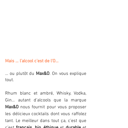
Mais … l’alcool c’est de l’O… 
… ou plutôt du 
Max&O
. On vous explique 
tout.
Rhum blanc et ambré, Whisky, Vodka, 
Gin… autant d’alcools que la marque 
Max&O
 nous fournit pour vous proposer 
les délicieux cocktails dont vous raffolez 
tant. Le meilleur dans tout ça, c’est que 
c’est 
français
, 
bio
, 
éthique
 et 
durable
 et 