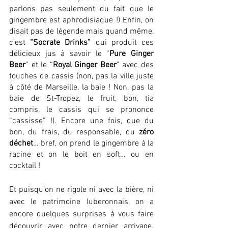
parlons pas seulement du fait que le 
gingembre est aphrodisiaque !) Enfin, on 
disait pas de légende mais quand même, 
c’est 
“Socrate Drinks”
 qui produit ces 
délicieux jus à savoir le “
Pure Ginger 
Beer
” et le “
Royal Ginger Beer
” avec des 
touches de cassis (non, pas la ville juste 
à côté de Marseille, la baie ! Non, pas la 
baie de St-Tropez, le fruit, bon, tia 
compris, le cassis qui se prononce 
“cassisse” !). Encore une fois, que du 
bon, du frais, du responsable, du 
zéro 
déchet
… bref, on prend le gingembre à la 
racine et on le boit en soft… ou en 
cocktail ! 
Et puisqu’on ne rigole ni avec la bière, ni 
avec le patrimoine luberonnais, on a 
encore quelques surprises à vous faire 
découvrir avec notre dernier arrivage. 