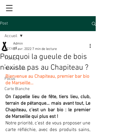
Post
Accueil
Admin
Accueil
27 avr. 2022
7 min de lecture
Pourquoi la gueule de bois
T'Chap
n'existe pas au Chapiteau ?
Nos articles
Bienvenue au Chapiteau, premier bar bio 
Focus
de Marseille… 
Carte Blanche
On l’appelle lieu de fête, tiers lieu, club, 
terrain de pétanque… mais avant tout, Le 
Chapiteau, c’est un bar bio : le premier 
de Marseille qui plus est ! 
Notre priorité, c’est de vous proposer une 
carte réfléchie, avec des produits sains, 