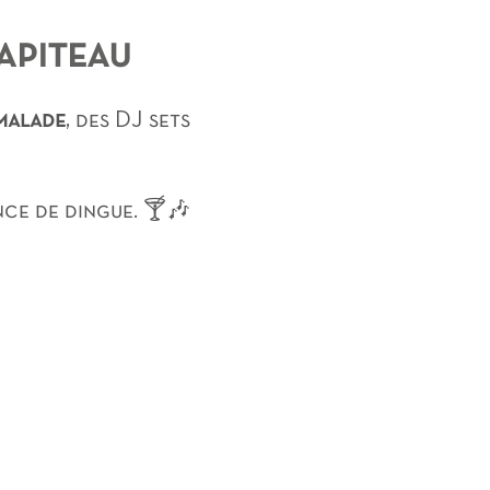
apiteau
malade
, des DJ sets
ce de dingue. 🍸🎶